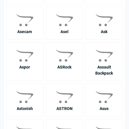
Asecam
Asel
Ask
Aspor
ASRock
Assault
Backpack
Astonish
ASTRON
Asus