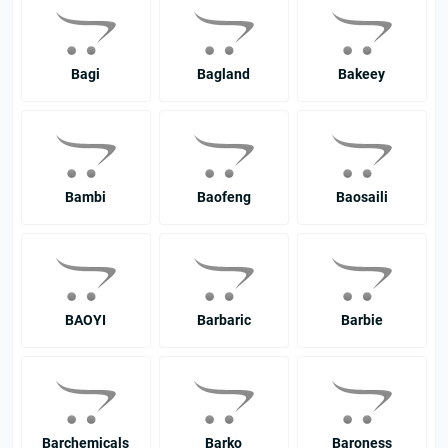
Bagi
Bagland
Bakeey
Bambi
Baofeng
Baosaili
BAOYI
Barbaric
Barbie
Barchemicals
Barko
Baroness