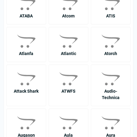
ATABA
Atcom
ATIS
Atlanfa
Atlantic
Atorch
Attack Shark
ATWFS
Audio-
Technica
Augason
Aula
Aura