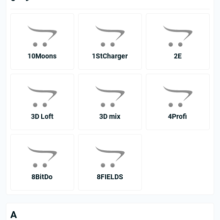
10Moons
1StCharger
2E
3D Loft
3D mіх
4Profi
8BitDo
8FIELDS
A