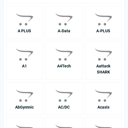
A PLUS
A-Data
A-PLUS
A1
A4Tech
Aattack
SHARK
AbGymnic
AC/DC
Acasis