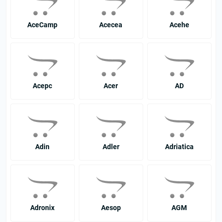
AceCamp
Aceceа
Acehe
Acepc
Acer
AD
Adin
Adler
Adriatica
Adronix
Aesop
AGM