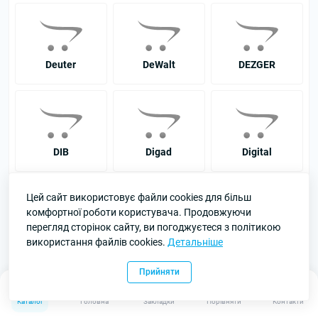
Deuter
DeWalt
DEZGER
DIB
Digad
Digital
Цей сайт використовує файли cookies для більш
комфортної роботи користувача. Продовжуючи
перегляд сторінок сайту, ви погоджуєтеся з політикою
Digitus
Digoo
Dikang
використання файлів cookies.
Детальніше
Прийняти
0
0
Каталог
Головна
Закладки
Порівняти
Контакти