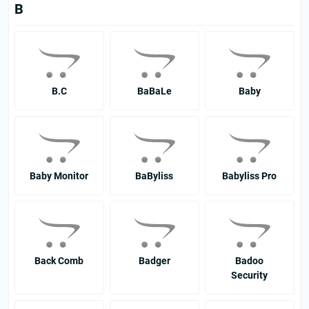
B
B.C
BaBaLe
Baby
Baby Monitor
BaByliss
Babyliss Pro
Back Comb
Badger
Badoo
Security