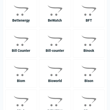
Bettenergy
BeWatch
BFT
Bill Counter
Bill-counter
Binock
Biom
Bioworld
Bison