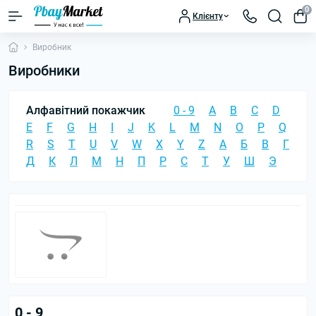
0
Клієнту
Виробник
Виробники
Алфавітний покажчик
0 - 9
A
B
C
D
E
F
G
H
I
J
K
L
M
N
O
P
Q
R
S
T
U
V
W
X
Y
Z
А
Б
В
Г
Д
К
Л
М
Н
П
Р
С
Т
У
Ш
Э
0 - 9