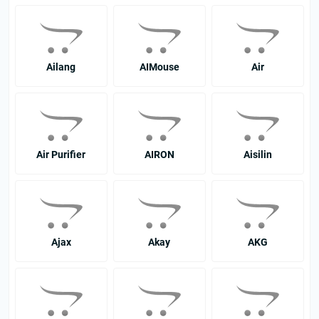
Ailang
AIMouse
Air
Air Purifier
AIRON
Aisilin
Ajax
Akay
AKG