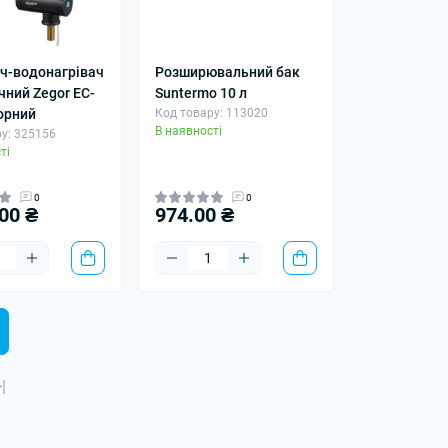
ч-водонагрівач
Розширювальний бак
чний Zegor EC-
Suntermo 10 л
орний
Код товару: 113020
В наявності
у: 325156
ті
0
0
00 ₴
974.00 ₴
|