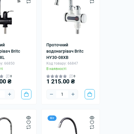
ий
Проточний
івач Britc
водонагрівач Britc
XL
HY30-08XB
у: 66850
Код товару: 66847
ті
В наявності
0
0
00 ₴
1 215.00 ₴
Хіт