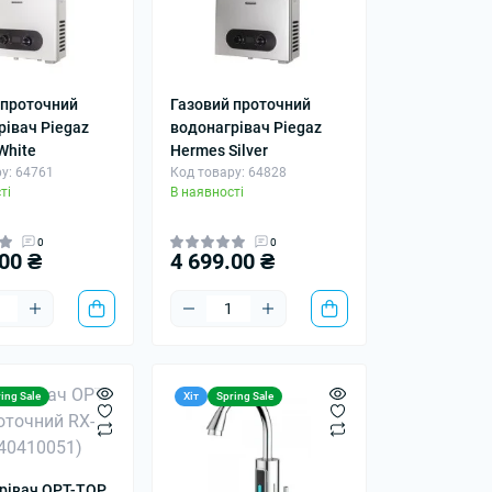
 проточний
Газовий проточний
рівач Piegaz
водонагрівач Piegaz
White
Hermes Silver
у: 64761
Код товару: 64828
ті
В наявності
0
0
00 ₴
4 699.00 ₴
ing Sale
Хіт
Spring Sale
рівач OPT-TOP