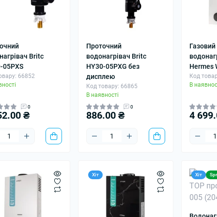
очний
Проточний
Газовий
нагрівач Britc
водонагрівач Britc
водонаг
-05PXS
HY30-05PXG без
Hermes 
овару: 66852
дисплею
Код товар
вності
В наявнос
Код товару: 66865
В наявності
0
0
52.00 ₴
886.00 ₴
4 699.
Хіт
Хіт
Spr
Водонаг