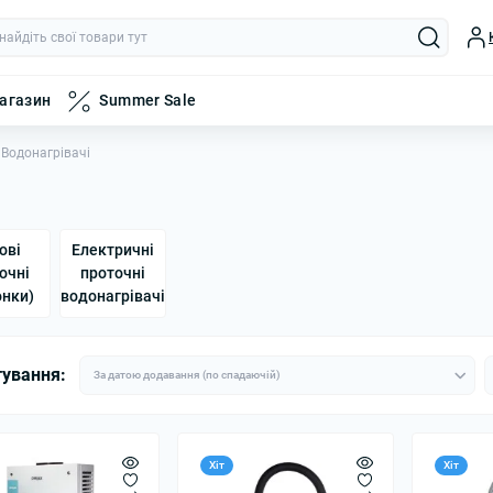
магазин
Summer Sale
Водонагрівачі
ові
Електричні
очні
проточні
онки)
водонагрівачі
тування:
Хіт
Хіт