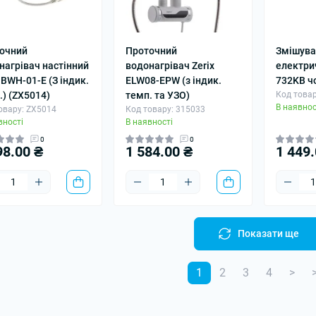
очний
Проточний
Змішува
нагрівач настінний
водонагрівач Zerix
електри
 BWH-01-E (З індик.
ELW08-EPW (з індик.
732KB ч
.) (ZX5014)
темп. та УЗО)
Код товар
В наявнос
овару: ZX5014
Код товару: 315033
вності
В наявності
0
0
98.00 ₴
1 584.00 ₴
1 449.
Показати ще
1
2
3
4
>
>