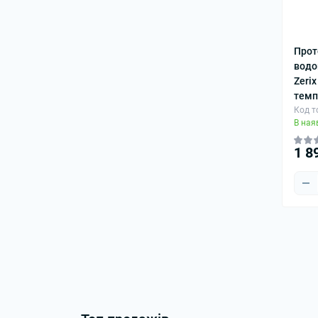
Фотопастки
Чашки
Прот
водо
Zerix
темп
Код т
В ная
1 8