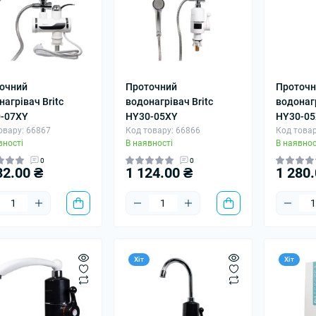
очний
Проточний
Проточн
нагрівач Britc
водонагрівач Britc
водонагр
-07XY
HY30-05XY
HY30-05
овару: 66867
Код товару: 66866
Код товар
вності
В наявності
В наявнос
0
0
32.00 ₴
1 124.00 ₴
1 280.
Хіт
Хіт