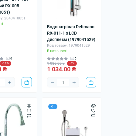
ий RX-005
0051)
ру: 2040410051
ті
Водонагрівач Delimano
RX-011-1 з LCD
дисплеєм (1979041529)
Код товару: 1979041529
В наявності
0
0
1 086.00 ₴
-12%
-5%
0 ₴
1 034.00 ₴
Хіт