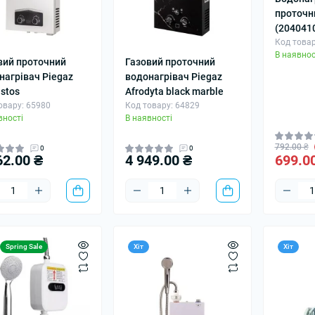
проточн
(204041
Код това
В наявнос
вий проточний
Газовий проточний
нагрівач Piegaz
водонагрівач Piegaz
jstos
Afrodyta black marble
овару: 65980
Код товару: 64829
вності
В наявності
792.00 ₴
0
0
62.00 ₴
4 949.00 ₴
699.0
Spring Sale
Хіт
Хіт