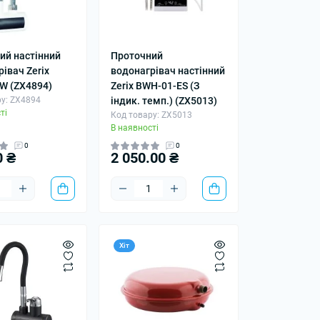
ий настінний
Проточний
івач Zerix
водонагрівач настінний
W (ZX4894)
Zerix BWH-01-ES (З
у: ZX4894
індик. темп.) (ZX5013)
ті
Код товару: ZX5013
В наявності
0
0
0 ₴
2 050.00 ₴
Хіт