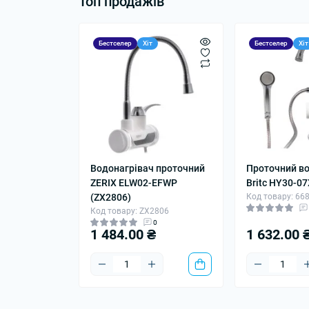
Топ продажів
Бестселер
Хіт
Бестселер
Хіт
Водонагрівач проточний
Проточний в
ZERIX ELW02-EFWP
Britc HY30-0
(ZX2806)
Код товару: 66
Код товару: ZX2806
0
1 484.00 ₴
1 632.00 