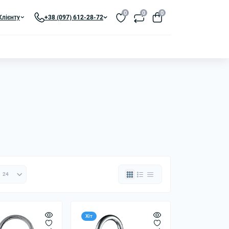
0
0
0
Клієнту
+38 (097) 612-28-72
Хіт