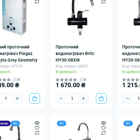
вий проточний
Проточний
Проточн
нагрівач Piegaz
водонагрівач Britc
водонагр
dyta Grey Geometry
HY30-08XW
HY30-08
овару: 67576
Код товару: 66851
Код товар
вності
В наявності
В наявнос
0
0
49.00 ₴
1 670.00 ₴
1 215.
селер
Хіт
Хіт
Хіт