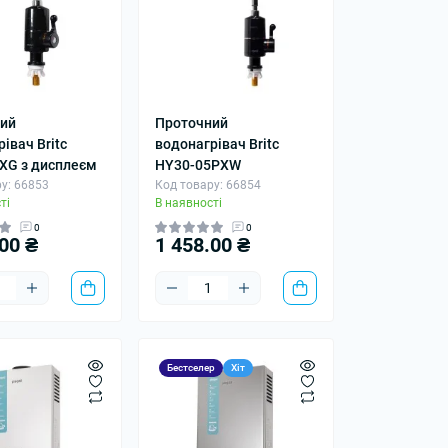
ий
Проточний
івач Britc
водонагрівач Britc
XG з дисплеєм
HY30-05PXW
у: 66853
Код товару: 66854
ті
В наявності
0
0
00 ₴
1 458.00 ₴
Бестселер
Хіт