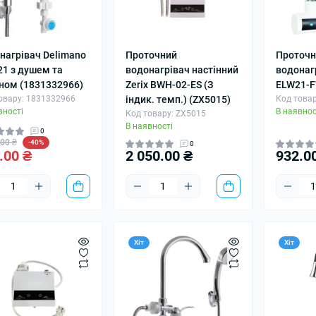
нагрівач Delimano
Проточний
Проточн
21 з душем та
водонагрівач настінний
водонагр
ном (1831332966)
Zerix BWH-02-ES (З
ELW21-F
овару: 1831332966
індик. темп.) (ZX5015)
Код товар
вності
В наявнос
Код товару: ZX5015
В наявності
0
.00 ₴
-40%
0
.00 ₴
2 050.00 ₴
932.0
Хіт
Хіт