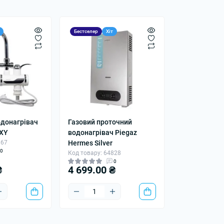
Бестселер
Хіт
одонагрівач
Газовий проточний
7XY
водонагрівач Piegaz
867
Hermes Silver
0
Код товару: 64828
0
₴
4 699.00 ₴