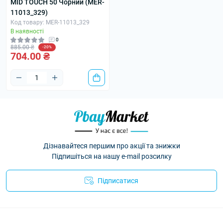
MID TOUCH 50 Чорний (MER-
11013_329)
Код товару: MER-11013_329
В наявності
0
885.00 ₴
-20%
704.00 ₴
Дізнавайтеся першим про акції та знижки
Підпишіться на нашу e-mail розсилку
Підписатися
Умови угоди