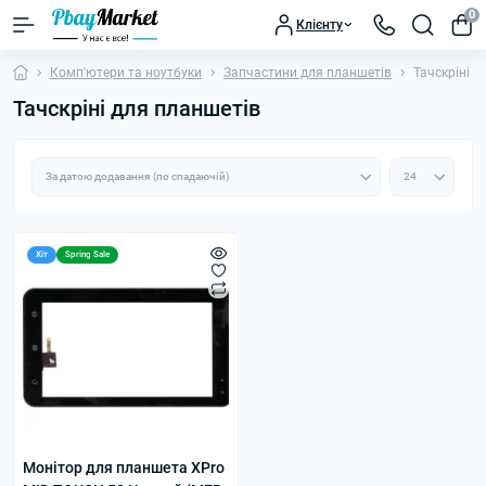
0
Клієнту
Комп'ютери та ноутбуки
Запчастини для планшетів
Тачскріні д
Тачскріні для планшетів
Хіт
Spring Sale
Монітор для планшета XPro