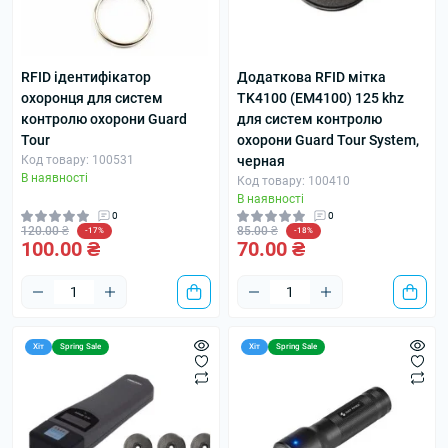
RFID ідентифікатор
Додаткова RFID мітка
охоронця для систем
TK4100 (EM4100) 125 khz
контролю охорони Guard
для систем контролю
Tour
охорони Guard Tour System,
Код товару: 100531
черная
В наявності
Код товару: 100410
В наявності
0
0
120.00 ₴
85.00 ₴
-17%
-18%
100.00 ₴
70.00 ₴
Хіт
Spring Sale
Хіт
Spring Sale