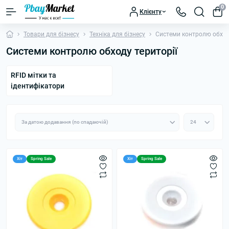
0
Клієнту
Товари для бізнесу
Техніка для бізнесу
Системи контролю обход
Системи контролю обходу території
RFID мітки та
ідентифікатори
Хіт
Spring Sale
Хіт
Spring Sale