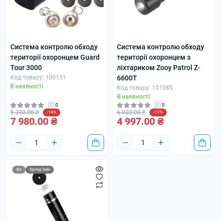
Система контролю обходу
Система контролю обходу
території охоронцем Guard
території охоронцем з
Tour 3000
ліхтариком Zooy Patrol Z-
Код товару: 100151
6600T
В наявності
Код товару: 101085
В наявності
0
0
9 330.00 ₴
6 032.00 ₴
-14%
-17%
7 980.00 ₴
4 997.00 ₴
Хіт
Spring Sale