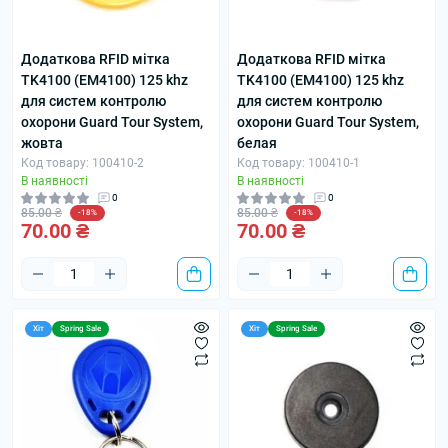
Додаткова RFID мітка
Додаткова RFID мітка
TK4100 (EM4100) 125 khz
TK4100 (EM4100) 125 khz
для систем контролю
для систем контролю
охорони Guard Tour System,
охорони Guard Tour System,
жовта
белая
Код товару: 100410-2
Код товару: 100410-1
В наявності
В наявності
0
0
85.00 ₴
85.00 ₴
-18%
-18%
70.00 ₴
70.00 ₴
Хіт
Spring Sale
Хіт
Spring Sale