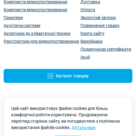
Комплекти відеоспостереження
Доставка
Комплекти відеоспостереження
Оплата
Принтери
Зворотній зв'язок
Акустичні системи
Повернення товару
Аксесуари до кліматичної техніки
Карта сайту
Реєстратори для відеоспостереження
Виробники
Подарункові сертифікати
Акції
Каталог товарів
Цей сайт використовує файли cookies для більш
комфортної роботи користувача. Продовжуючи
перегляд сторінок сайту, ви погоджуєтеся з політикою
Pbay-Market — все для дому, роботи та відпочинку | Онлайн-
використання файлів cookies.
Детальніше
магазин України © 2026