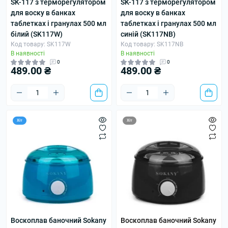
SK-117 з терморегулятором
SK-117 з терморегулятором
для воску в банках
для воску в банках
таблетках і гранулах 500 мл
таблетках і гранулах 500 мл
білий (SK117W)
синій (SK117NB)
Код товару: SK117W
Код товару: SK117NB
В наявності
В наявності
0
0
489.00 ₴
489.00 ₴
Хіт
Хіт
Воскоплав баночний Sokany
Воскоплав баночний Sokany