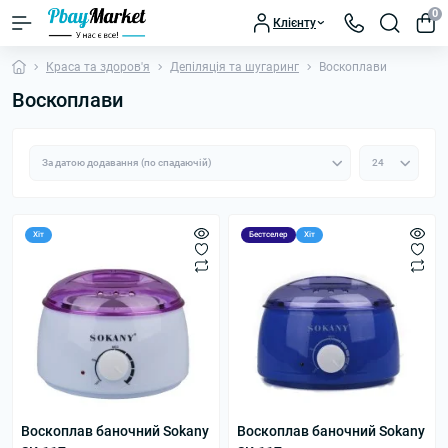
0
Клієнту
Краса та здоров'я
Депіляція та шугаринг
Воскоплави
Воскоплави
Хіт
Бестселер
Хіт
Воскоплав баночний Sokany
Воскоплав баночний Sokany