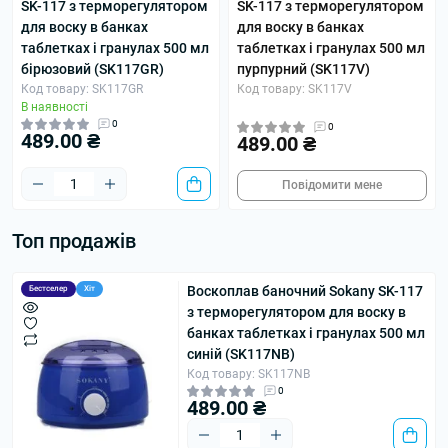
SK-117 з терморегулятором
SK-117 з терморегулятором
для воску в банках
для воску в банках
таблетках і гранулах 500 мл
таблетках і гранулах 500 мл
бірюзовий (SK117GR)
пурпурний (SK117V)
Код товару: SK117GR
Код товару: SK117V
В наявності
0
0
489.00 ₴
489.00 ₴
Повідомити мене
Топ продажів
Воскоплав баночний Sokany SK-117
Бестселер
Хіт
з терморегулятором для воску в
банках таблетках і гранулах 500 мл
синій (SK117NB)
Код товару: SK117NB
0
489.00 ₴