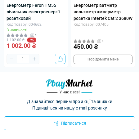
Енергометр Feron TM55
Енергометр ватметр
лічильник електроенергії
вольтметр амперметр
розетковий
розетка Intertek Cat 2 3680W
Код товару: 004662
Код товару: 007405
В наявності
0
1 102.00 ₴
-9%
0
1 002.00 ₴
450.00 ₴
Повідомити мене
Дізнавайтеся першим про акції та знижки
Підпишіться на нашу e-mail розсилку
Підписатися
Умови угоди