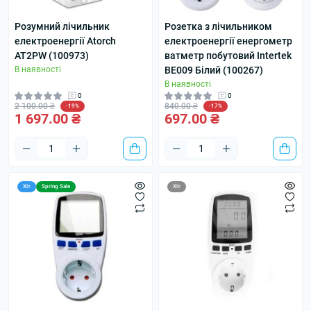
Розумний лічильник
Розетка з лічильником
електроенергії Atorch
електроенергії енергометр
AT2PW (100973)
ватметр побутовий Intertek
В наявності
BE009 Білий (100267)
В наявності
0
0
2 100.00 ₴
840.00 ₴
-19%
-17%
1 697.00 ₴
697.00 ₴
Хіт
Spring Sale
Хіт