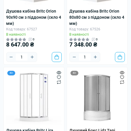
Душова кабіна Britc Orion
Душова кабіна Britc Orion
90x90 см з піддоном (скло 4
80x80 см з піддоном (скло 4
мм)
мм)
Код товару: 67527
Код товару: 67526
В наявності
В наявності
0
0
8 647.00 ₴
7 348.00 ₴
Хіт
Хіт
Душова кабіна Britc Lira
Душовий Бокс Lidz Tani