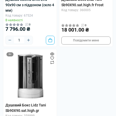
90x90 см з піддоном (скло 4
Sb90X90.sat.high.fr Frost
мм)
Код товару: 360005
Код товару: 67524
В наявності
0
0
7 796.00 ₴
18 001.00 ₴
Повідомити мене
Хіт
Душовий Бокс Lidz Tani
Sb90X90.sat.high.gr
Код товару: 359999