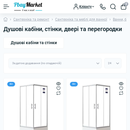
0
Клієнту
Сантехніка та ремонт
Сантехніка та меблі для ванної
Ванни, бок
Душові кабіни, стінки, двері та перегородки
Душові кабіни та стінки
Хіт
Хіт