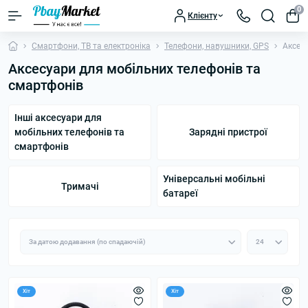
0
Клієнту
Смартфони, ТВ та електроніка
Телефони, навушники, GPS
Аксес
Аксесуари для мобільних телефонів та
смартфонів
Інші аксесуари для
мобільних телефонів та
Зарядні пристрої
смартфонів
Універсальні мобільні
Тримачі
батареї
Хіт
Хіт