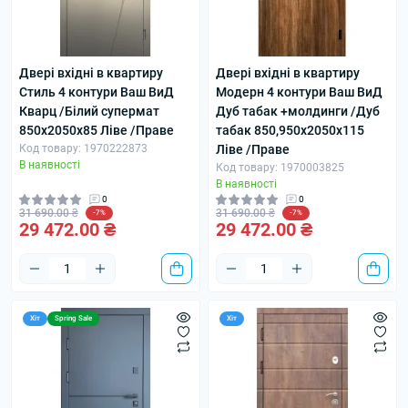
Двері вхідні в квартиру
Двері вхідні в квартиру
Стиль 4 контури Ваш ВиД
Модерн 4 контури Ваш ВиД
Кварц /Білий супермат
Дуб табак +молдинги /Дуб
850х2050х85 Ліве /Праве
табак 850,950х2050х115
Код товару: 1970222873
Ліве /Праве
В наявності
Код товару: 1970003825
В наявності
0
0
31 690.00 ₴
31 690.00 ₴
-7%
-7%
29 472.00 ₴
29 472.00 ₴
Хіт
Spring Sale
Хіт