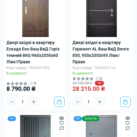
Двері вхідні в квартиру
Двері вхідні в квартиру
Ескада Еко Ваш ВиД Горіх
Горизонт АL Ваш ВиД Венге
темний 860/960х2050х60
850, 950х2050х95 Ліве/
Ліве/Праве
Праве
Код товару: 1969391595
Код товару: 1969431216
В наявності
В наявності
0
29 700.00 ₴
0
-5%
8 790.00 ₴
28 215.00 ₴
Хіт
Хіт
Spring Sale