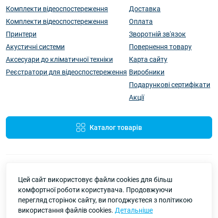
Комплекти відеоспостереження
Доставка
Комплекти відеоспостереження
Оплата
Принтери
Зворотній зв'язок
Акустичні системи
Повернення товару
Аксесуари до кліматичної техніки
Карта сайту
Реєстратори для відеоспостереження
Виробники
Подарункові сертифікати
Акції
Каталог товарів
Цей сайт використовує файли cookies для більш
комфортної роботи користувача. Продовжуючи
перегляд сторінок сайту, ви погоджуєтеся з політикою
Pbay-Market — все для дому, роботи та відпочинку | Онлайн-
використання файлів cookies.
Детальніше
магазин України © 2026