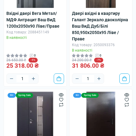
Вхідні двері Вега Метал/
Двері вхідні в квартиру
МДФ Антрацит Ваш ВиД
Галант Зеркало двоколірна
1200х2050х90 Ліве/Праве
Ваш ВиД Дуб/Білі
Код товару: 2088451149
850,950х2050х95 Ліве /
В наявності
Праве
Код товару: 2050093376
В наявності
0
0
26 650.00 ₴
34 200.00 ₴
-5%
-7%
25 318.00 ₴
31 806.00 ₴
Хіт
Spring Sale
Хіт
Spring Sale