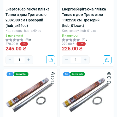
Енергозберігаюча плівка
Енергозберігаюча плівка
Тепло в дом Третє скло
Тепло в дом Третє скло
200x300 см Прозорий
110x550 см Прозорий
(hub_cz54ou)
(hub_01zxwt)
Код товару: hub_cz54ou
Код товару: hub_01zxwt
В наявності
В наявності
0
0
270.00 ₴
270.00 ₴
-9%
-17%
245.00 ₴
225.00 ₴
Хіт
Spring Sale
Хіт
Spring Sale