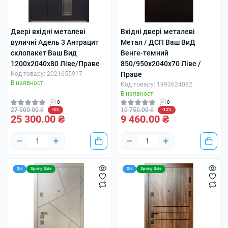
Двері вхідні металеві
Вхідні двері металеві
вуличні Адель 3 Антрацит
Метал / ДСП Ваш ВиД
склопакет Ваш Вид
Венге-темний
1200х2040х80 Ліве/Праве
850/950х2040х70 Ліве /
Код товару: 2021655917
Праве
В наявності
Код товару: 1993624082
В наявності
0
0
27 500.00 ₴
10 750.00 ₴
-8%
-12%
25 300.00 ₴
9 460.00 ₴
Хіт
Spring Sale
Хіт
Spring Sale