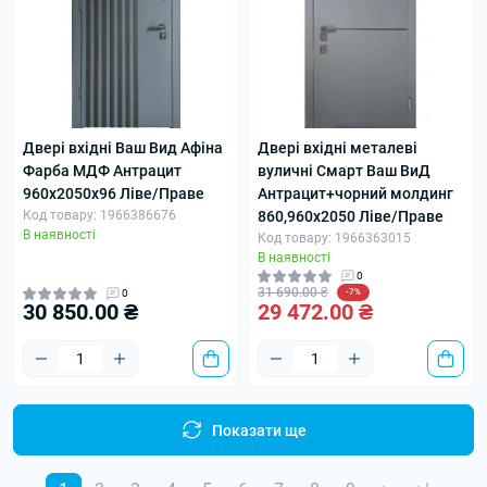
Двері вхідні Ваш Вид Афіна
Двері вхідні металеві
Фарба МДФ Антрацит
вуличні Смарт Ваш ВиД
960х2050х96 Ліве/Праве
Антрацит+чорний молдинг
Код товару: 1966386676
860,960х2050 Ліве/Праве
В наявності
Код товару: 1966363015
В наявності
0
31 690.00 ₴
0
-7%
30 850.00 ₴
29 472.00 ₴
Показати ще