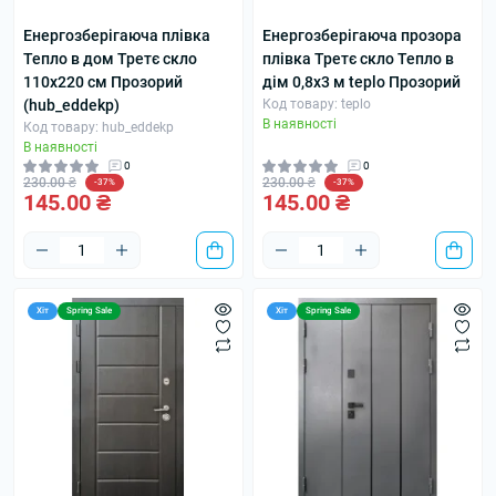
Енергозберігаюча плівка
Енергозберігаюча прозора
Тепло в дом Третє скло
плівка Третє скло Тепло в
110x220 см Прозорий
дiм 0,8х3 м teplo Прозорий
(hub_eddekp)
Код товару: teplo
В наявності
Код товару: hub_eddekp
В наявності
0
0
230.00 ₴
230.00 ₴
-37%
-37%
145.00 ₴
145.00 ₴
Хіт
Spring Sale
Хіт
Spring Sale