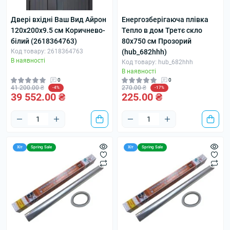
Двері вхідні Ваш Вид Айрон
Енергозберігаюча плівка
120х200х9.5 см Коричнево-
Тепло в дом Третє скло
білий (2618364763)
80x750 см Прозорий
Код товару: 2618364763
(hub_682hhh)
В наявності
Код товару: hub_682hhh
В наявності
0
0
41 200.00 ₴
270.00 ₴
-4%
-17%
39 552.00 ₴
225.00 ₴
Хіт
Spring Sale
Хіт
Spring Sale