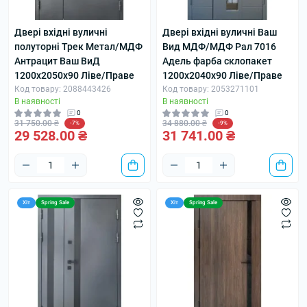
Двері вхідні вуличні
Двері вхідні вуличні Ваш
полуторні Трек Метал/МДФ
Вид МДФ/МДФ Рал 7016
Антрацит Ваш ВиД
Адель фарба склопакет
1200х2050х90 Ліве/Праве
1200х2040х90 Ліве/Праве
Код товару: 2088443426
Код товару: 2053271101
В наявності
В наявності
0
0
31 750.00 ₴
34 880.00 ₴
-7%
-9%
29 528.00 ₴
31 741.00 ₴
Хіт
Spring Sale
Хіт
Spring Sale