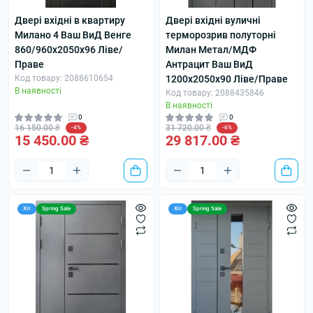
Двері вхідні в квартиру
Двері вхідні вуличні
Милано 4 Ваш ВиД Венге
терморозрив полуторні
860/960х2050х96 Ліве/
Милан Метал/МДФ
Праве
Антрацит Ваш ВиД
Код товару: 2088610654
1200х2050х90 Ліве/Праве
В наявності
Код товару: 2088435846
В наявності
0
0
16 150.00 ₴
31 720.00 ₴
-4%
-6%
15 450.00 ₴
29 817.00 ₴
Хіт
Spring Sale
Хіт
Spring Sale