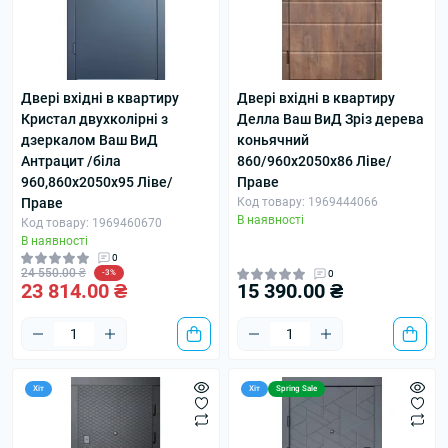
Двері вхідні в квартиру
Двері вхідні в квартиру
Кристал двухколірні з
Делла Ваш ВиД Зріз дерева
дзеркалом Ваш ВиД
коньячний
Антрацит /біла
860/960х2050х86 Ліве/
960,860х2050х95 Ліве/
Праве
Праве
Код товару: 1969444066
В наявності
Код товару: 1969460670
В наявності
0
24 550.00 ₴
-3%
0
23 814.00 ₴
15 390.00 ₴
Хіт
Хіт
Spring Sale