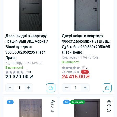
Двері вхідні в квартиру
Двері вхідні в квартиру
Грация Ваш ВиД Чорна /
Фрост двоколірна Ваш ВиД
Білий супермат
Дуб табак 960,860х2050х95
960,860х2050х95 Ліве/
Ліве/Праве
Праве
Код товару: 1969437549
В наявності
Код товару: 1969439238
В наявності
0
25 700.00 ₴
0
-5%
20 370.00 ₴
24 415.00 ₴
Хіт
Хіт
Spring Sale