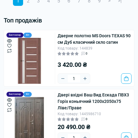
1
2
3
4
5
6
7
8
9
>
>|
Топ продажів
Дверне полотно MS Doors TEXAS 90
Бестселер
Хіт
см Дуб класичний скло сатин
Код товару: 144839
0
3 420.00 ₴
Двері вхідні Ваш Вид Ескада ПВХ3
Бестселер
Хіт
Горіх коньячний 1200х2050х75
Ліве/Праве
Код товару: 1445986710
0
20 490.00 ₴