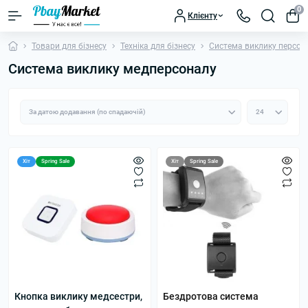
0
Клієнту
Товари для бізнесу
Техніка для бізнесу
Система виклику персон
Система виклику медперсоналу
Хіт
Spring Sale
Хіт
Spring Sale
Кнопка виклику медсестри,
Бездротова система