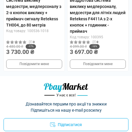
Система виклику
Бездротова система
медсестри, медперсоналу з
виклику медперсоналу,
2-х кнопок виклику +
медсестри для літніх людей
приймач сигналу Retekess
Retekess F4411A з 2-х
TH004, до 80 метрів
кнопок + годинник -
Код товару: 100536-1018
приймач
Код товару: 100395
0
0
4 480.00 ₴
4 099.00 ₴
-17%
-10%
3 730.00 ₴
3 697.00 ₴
Повідомити мене
Повідомити мене
Дізнавайтеся першим про акції та знижки
Підпишіться на нашу e-mail розсилку
Підписатися