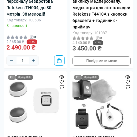
персоналу бездротова
виклику медперсоналу,
Retekess TH004, до 80
медсестри для літніх людей
метрів, 38 мелодій
Retekess F4410A з кнопоки
Код товару: 100536
браслета + годинник -
В наявності
приймач
Код товару: 101087
0
0
2 865.00 ₴
-13%
4 140.00 ₴
-17%
2 490.00 ₴
3 450.00 ₴
Повідомити мене
Хіт
Spring Sale
Хіт
Spring Sale