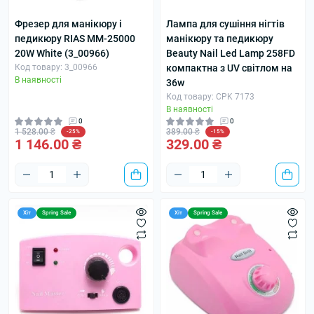
Фрезер для манікюру і
Лампа для сушіння нігтів
педикюру RIAS MM-25000
манікюру та педикюру
20W White (3_00966)
Beauty Nail Led Lamp 258FD
Код товару: 3_00966
компактна з UV світлом на
В наявності
36w
Код товару: CPK 7173
В наявності
0
0
1 528.00 ₴
389.00 ₴
-25%
-15%
1 146.00 ₴
329.00 ₴
Хіт
Spring Sale
Хіт
Spring Sale