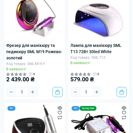
Фрезер для манікюру та
Лампа для манікюру SML
педикюру SML M19 Рожево-
T13 72Вт 30led White
золотий
Код товару: SML-T13
В наявності
Код товару: SML-M19-Y
В наявності
0
0
2 439.00 ₴
579.00 ₴
Хіт
Хіт
Spring Sale