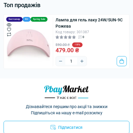
Топ продажів
Лампа для гель лаку 24W/SUN-9C
Бестселер
Хіт
Spring Sale
Рожева
Код товару: 301387
0
590.00 ₴
-19%
479.00 ₴
Дізнавайтеся першим про акції та знижки
Підпишіться на нашу e-mail розсилку
Підписатися