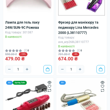
Лампа для гель лаку
Фрезер для манікюру та
24W/SUN-9C Рожева
педикюру Lina Mercedes
Код товару: 301387
2000 (L38110777)
В наявності
Код товару:
ave_arp268L38110777
В наявності
0
0
590.00 ₴
701.00 ₴
-19%
-4%
479.00 ₴
674.00 ₴
Хіт
Spring Sale
Хіт