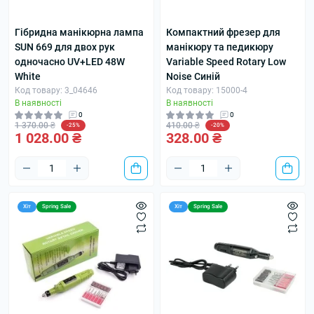
Гібридна манікюрна лампа
Компактний фрезер для
SUN 669 для двох рук
манікюру та педикюру
одночасно UV+LED 48W
Variable Speed Rotary Low
White
Noise Синій
Код товару: 3_04646
Код товару: 15000-4
В наявності
В наявності
0
0
1 370.00 ₴
410.00 ₴
-25%
-20%
1 028.00 ₴
328.00 ₴
Хіт
Spring Sale
Хіт
Spring Sale