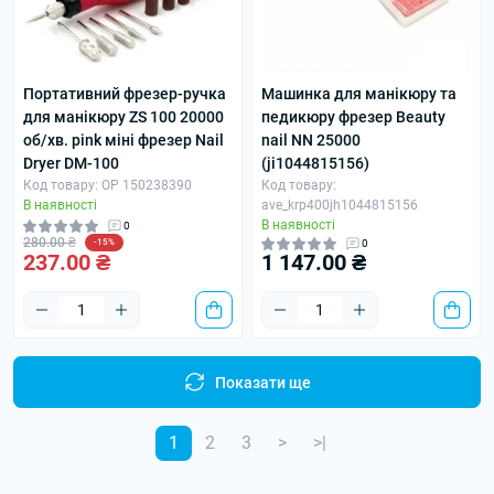
Портативний фрезер-ручка
Машинка для манікюру та
для манікюру ZS 100 20000
педикюру фрезер Beauty
об/хв. pink міні фрезер Nail
nail NN 25000
Dryer DM-100
(ji1044815156)
Код товару: OP 150238390
Код товару:
В наявності
ave_krp400jh1044815156
В наявності
0
280.00 ₴
-15%
0
237.00 ₴
1 147.00 ₴
Показати ще
1
2
3
>
>|