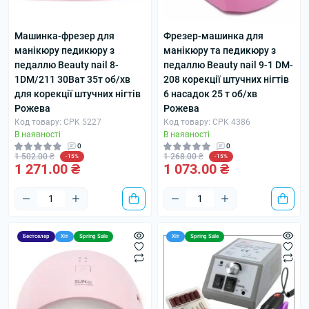
Машинка-фрезер для
Фрезер-машинка для
манікюру педикюру з
манікюру та педикюру з
педаллю Beauty nail 8-
педаллю Beauty nail 9-1 DM-
1DM/211 30Ват 35т об/хв
208 корекції штучних нігтів
для корекції штучних нігтів
6 насадок 25 т об/хв
Рожева
Рожева
Код товару: CPK 5227
Код товару: CPK 4386
В наявності
В наявності
0
0
1 502.00 ₴
1 268.00 ₴
-15%
-15%
1 271.00 ₴
1 073.00 ₴
Бестселер
Хіт
Spring Sale
Хіт
Spring Sale