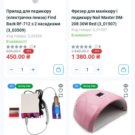
Прилад для педикюру
Фрезер для манікюру і
(електрична пемза) Find
педикюру Nail Master DM-
Back RF-712 з 2 насадками
208 30W Red (3_01507)
(3_03509)
Код товару: 3_01507
В наявності
Код товару: 3_03509
В наявності
0
0
600.00 ₴
1 840.00 ₴
-25%
-25%
450.00 ₴
1 380.00 ₴
Хіт
Spring Sale
Хіт
Spring Sale