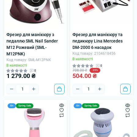
Фрезер для манікюру з
Фрезер для манікюру та
педаллю SML Nail Sander
педикюру Lina Mercedes
M12 Рожевий (SML-
DM-2000 6 насадок
M12PNK)
Код товару: 2104618456
В наявності
Код товару: SML-M12PNK
В наявності
0
708.00 ₴
0
-29%
1 279.00 ₴
504.00 ₴
Хіт
Spring Sale
Хіт
Spring Sale