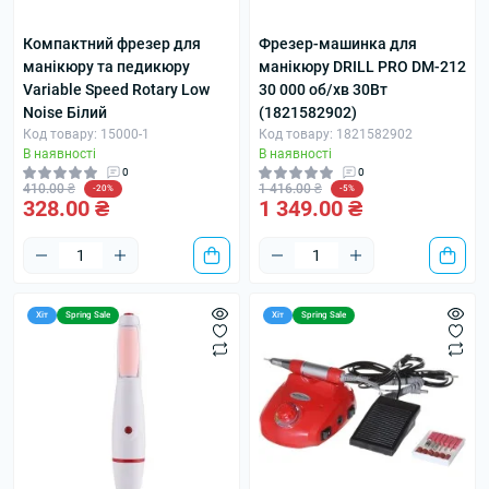
Компактний фрезер для
Фрезер-машинка для
манікюру та педикюру
манікюру DRILL PRO DM-212
Variable Speed Rotary Low
30 000 об/хв 30Вт
Noise Білий
(1821582902)
Код товару: 15000-1
Код товару: 1821582902
В наявності
В наявності
0
0
410.00 ₴
1 416.00 ₴
-20%
-5%
328.00 ₴
1 349.00 ₴
Хіт
Spring Sale
Хіт
Spring Sale