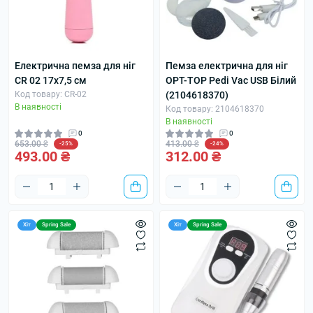
Електрична пемза для ніг
Пемза електрична для ніг
CR 02 17х7,5 см
OPT-TOP Pedi Vac USB Білий
Код товару: CR-02
(2104618370)
В наявності
Код товару: 2104618370
В наявності
0
0
653.00 ₴
413.00 ₴
-25%
-24%
493.00 ₴
312.00 ₴
Хіт
Spring Sale
Хіт
Spring Sale