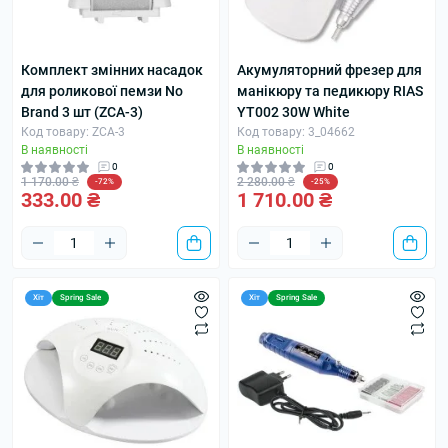
Комплект змінних насадок
Акумуляторний фрезер для
для роликової пемзи No
манікюру та педикюру RIAS
Brand 3 шт (ZCA-3)
YT002 30W White
Код товару: ZCA-3
Код товару: 3_04662
В наявності
В наявності
0
0
1 170.00 ₴
2 280.00 ₴
-72%
-25%
333.00 ₴
1 710.00 ₴
Хіт
Spring Sale
Хіт
Spring Sale