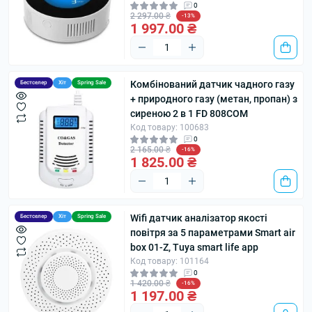
0
2 297.00 ₴
-13%
1 997.00 ₴
Комбінований датчик чадного газу
Бестселер
Хіт
Spring Sale
+ природного газу (метан, пропан) з
сиреною 2 в 1 FD 808COM
Код товару: 100683
0
2 165.00 ₴
-16%
1 825.00 ₴
Wifi датчик аналізатор якості
Бестселер
Хіт
Spring Sale
повітря за 5 параметрами Smart air
box 01-Z, Tuya smart life app
Код товару: 101164
0
1 420.00 ₴
-16%
1 197.00 ₴