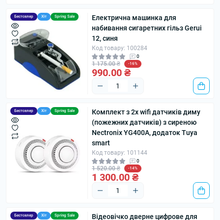
Електрична машинка для
Бестселер
Хіт
Spring Sale
набивання сигаретних гільз Gerui
12, синя
Код товару: 100284
0
1 175.00 ₴
-16%
990.00 ₴
Комплект з 2х wifi датчиків диму
Бестселер
Хіт
Spring Sale
(пожежних датчиків) з сиреною
Nectronix YG400A, додаток Tuya
smart
Код товару: 101144
0
1 520.00 ₴
-14%
1 300.00 ₴
Відеовічко дверне цифрове для
Бестселер
Хіт
Spring Sale