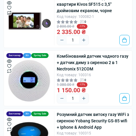
квартири Kivos SF515 c 3,5"
дюймовим екраном, чорне
Код товару: 100082-1
0
2 800.00 ₴
-17%
2 335.00 ₴
Комбінований датчик чадного газу
Бестселер
Хіт
Spring Sale
+ датчик диму з сиреною 2 в 1
Nectronix 512COM
Код товару: 100316
0
1 380.00 ₴
-17%
1 150.00 ₴
Розумний датчик витоку газу WiFi з
Бестселер
Хіт
Spring Sale
сиреною Yobang Security GS-85 wifi
+ Iphone & Android App
Код товару: 100315