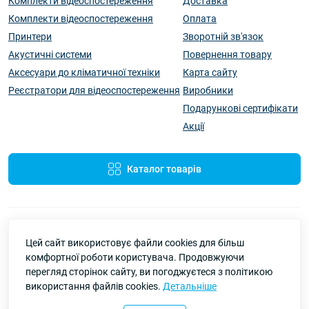
Комплекти відеоспостереження
Доставка
Комплекти відеоспостереження
Оплата
Принтери
Зворотній зв'язок
Акустичні системи
Повернення товару
Аксесуари до кліматичної техніки
Карта сайту
Реєстратори для відеоспостереження
Виробники
Подарункові сертифікати
Акції
Каталог товарів
Цей сайт використовує файли cookies для більш
комфортної роботи користувача. Продовжуючи
перегляд сторінок сайту, ви погоджуєтеся з політикою
Pbay-Market — все для дому, роботи та відпочинку | Онлайн-
використання файлів cookies.
Детальніше
магазин України © 2026