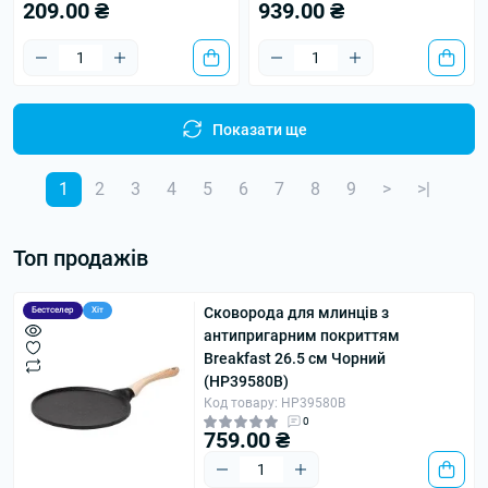
209.00 ₴
939.00 ₴
Показати ще
1
2
3
4
5
6
7
8
9
>
>|
Топ продажів
Сковорода для млинців з
Бестселер
Хіт
антипригарним покриттям
Breakfast 26.5 см Чорний
(HP39580B)
Код товару: HP39580B
0
759.00 ₴