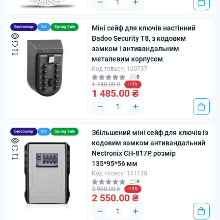
Міні сейф для ключів настінний
Бестселер
Хіт
Spring Sale
Badoo Security T8, з кодовим
замком і антивандальним
металевим корпусом
Код товару: 100737
0
1 740.00 ₴
-15%
1 485.00 ₴
Збільшений міні сейф для ключів із
Бестселер
Хіт
Spring Sale
кодовим замком антивандальний
Nectronix CH-817P, розмір
135*95*56 мм
Код товару: 101130
0
2 900.00 ₴
-12%
2 550.00 ₴