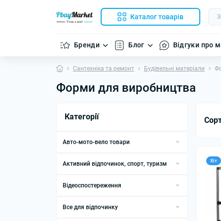
Каталог товарів
Бренди
Блог
Відгуки про 
Сантехніка та ремонт
Будівельні матеріали
Ф
Форми для виробництва
Категорії
Сор
Авто-мото-вело товари
Інструменти та автотовари
Хіт
Активний відпочинок, спорт, туризм
Інструменти та вимірювальні
Автокомпресори
Аксесуари для рацій
прилади
Відеоспостереження
Автомобільні відеореєстратори
Аналiзатори спектру
Металошукачі
DVR-реєстратори
Автомобільні мінімійки
Аналізатори якості води
Все для відпочинку
Одяг із підігрівом
Аксесуари для відеоспостереження
Мінімійки
Аксесуари