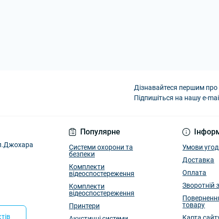
Дізнавайтеся першим про 
Підпишіться на нашу e-mai
Умови угоди
Популярне
Інфор
ул.Джохара
Системи охорони та
Умови угод
безпеки
Доставка
Комплекти
Оплата
відеоспостереження
Зворотній 
Комплекти
відеоспостереження
Поверненн
товару
Принтери
тів
Карта сайт
Акустичні системи