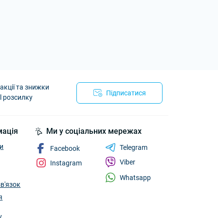
акції та знижки
Підписатися
l розсилку
мація
Ми у соціальних мережах
и
Telegram
Facebook
Viber
Instagram
Whatsapp
зв'язок
я
у