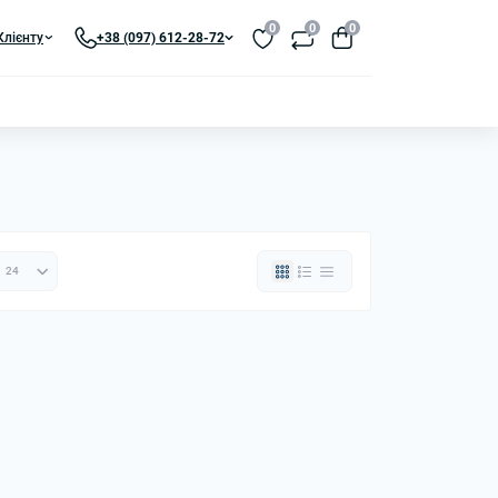
0
0
0
Клієнту
+38 (097) 612-28-72