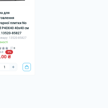
а для
товлення
уарної плитки No
d P40X40 40х40 см
k 13520-85827
овару: 13520-85827
вності
0
0 ₴
-9%
.00 ₴