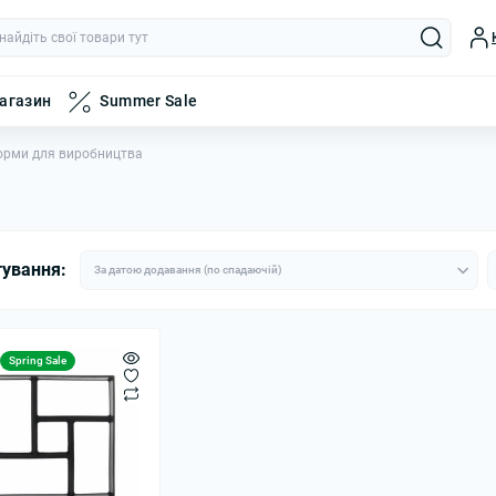
магазин
Summer Sale
орми для виробництва
тування:
Spring Sale