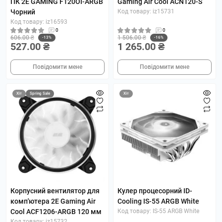
ПК 2E GAMING F120OI-ARGB
Gaming Air Cool ACN120-S
Чорний
Код товару: iz15731
Код товару: iz16593
0
0
606.00 ₴
1 506.00 ₴
-13%
-16%
527.00 ₴
1 265.00 ₴
Повідомити мене
Повідомити мене
Хіт
Spring Sale
Хіт
Корпусний вентилятор для
Кулер процесорний ID-
комп'ютера 2E Gaming Air
Cooling IS-55 ARGB White
Cool ACF1206-ARGB 120 мм
Код товару: IS-55 ARGB White
Код товару: iz15732