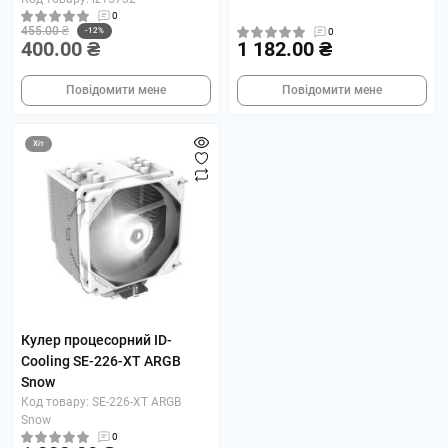
0
455.00 ₴
-12%
0
400.00 ₴
1 182.00 ₴
Повідомити мене
Повідомити мене
Хіт
Кулер процесорний ID-
Cooling SE-226-XT ARGB
Snow
Код товару: SE-226-XT ARGB
Snow
0