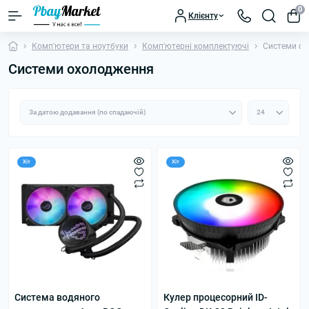
0
Клієнту
Комп'ютери та ноутбуки
Комп'ютерні комплектуючі
Системи о
Системи охолодження
Хіт
Хіт
Система водяного
Кулер процесорний ID-