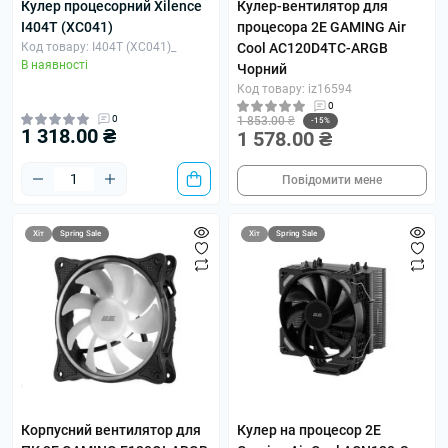
Кулер процесорний Xilence
Кулер-вентилятор для
I404T (XC041)
процесора 2E GAMING Air
Код товару: I404T (XC041)_
Cool AC120D4TC-ARGB
В наявності
Чорний
Код товару: iz16594
0
0
1 853.00 ₴
-15%
1 318.00 ₴
1 578.00 ₴
Повідомити мене
Хіт
Spring Sale
Хіт
Spring Sale
Корпусний вентилятор для
Кулер на процесор 2E