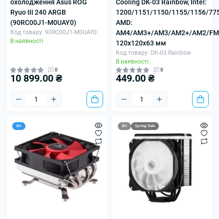
охолодження Asus ROG
Cooling DK-03 Rainbow, Intel:
Ryuo III 240 ARGB
1200/1151/1150/1155/1156/775
(90RC00J1-M0UAY0)
AMD:
Код товару: 90RC00J1-M0UAY0
AM4/AM3+/AM3/AM2+/AM2/FM
В наявності
120х120х63 мм
Код товару: DK-03 Rainbow
В наявності
0
0
10 899.00 ₴
449.00 ₴
Хіт
Хіт
Spring Sale