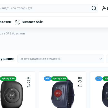
магазин
Summer Sale
с та GPS браслети
тування:
Spring Sale
Хіт
Spring Sale
Хіт
Spr