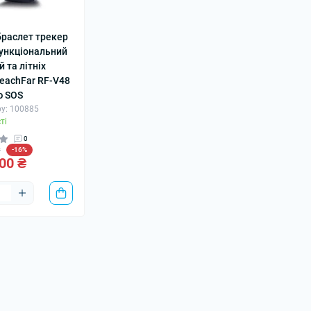
браслет трекер
ункціональний
й та літніх
eachFar RF-V48
ю SOS
у: 100885
ті
0
₴
-16%
00 ₴