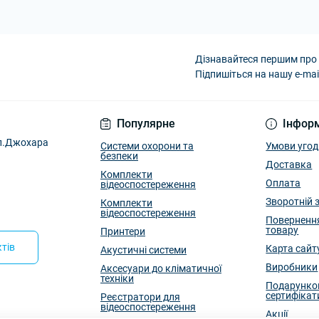
Дізнавайтеся першим про 
Підпишіться на нашу e-mai
Умови угоди
Популярне
Інфор
ул.Джохара
Системи охорони та
Умови угод
безпеки
Доставка
Комплекти
Оплата
відеоспостереження
Зворотній 
Комплекти
відеоспостереження
Поверненн
товару
Принтери
тів
Карта сайт
Акустичні системи
Виробники
Аксесуари до кліматичної
техніки
Подарунко
сертифікат
Реєстратори для
відеоспостереження
Акції