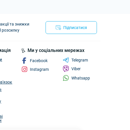
акції та знижки
Підписатися
l розсилку
мація
Ми у соціальних мережах
и
Telegram
Facebook
Viber
Instagram
Whatsapp
зв'язок
я
у
ві
и