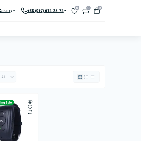
0
0
0
Клієнту
+38 (097) 612-28-72
ing Sale