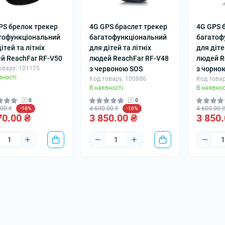
PS брелок трекер
4G GPS браслет трекер
4G GPS 
тофункціональний
багатофункціональний
багатоф
ітей та літніх
для дітей та літніх
для діте
й ReachFar RF-V50
людей ReachFar RF-V48
людей R
овару: 101175
з червоною SOS
з чорно
вності
Код товару: 100886
Код товар
В наявності
В наявнос
0
0
.00 ₴
4 600.00 ₴
4 600.00 
-16%
-16%
70.00 ₴
3 850.00 ₴
3 850.