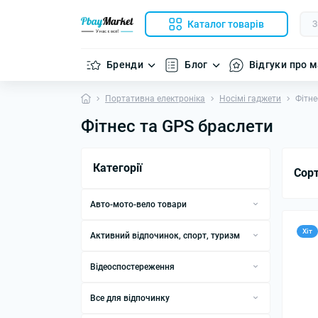
Каталог товарів
Бренди
Блог
Відгуки про 
Портативна електроніка
Носімі гаджети
Фітне
Фітнес та GPS браслети
Категорії
Сор
Авто-мото-вело товари
Інструменти та автотовари
Хіт
Активний відпочинок, спорт, туризм
Інструменти та вимірювальні
Автокомпресори
Аксесуари для рацій
прилади
Відеоспостереження
Автомобільні відеореєстратори
Аналiзатори спектру
Металошукачі
DVR-реєстратори
Автомобільні мінімійки
Аналізатори якості води
Все для відпочинку
Одяг із підігрівом
Аксесуари для відеоспостереження
Мінімійки
Аксесуари