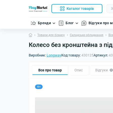
Каталог товарів
Бренди
Блог
Відгуки про 
Товари для бізнесу
Складське обладнання
Віз
Колесо без кронштейна з пі
Виробник:
Longway
Код товару:
430125
Артикул:
43
Все про товар
Опис
Відгуки
0
Хіт