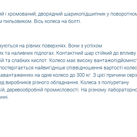
ний і хромований, дворядний шарикопідшипник у поворотно
 пильовиком. Вісь колеса на болті.
вуються на рівних поверхнях. Вони з успіхом
х та наливних підлогах. Контактний шар стійкий до впливу
ій та слабких кислот. Колесо має високу вантажопідйомніс
 спостерігається найвигідніше співвідношення вартості коле
авантаженнях на одне колесо до 300 кг. З цієї причини сері
 виробників різного обладнання. Колеса з поліуретану
гкій, деревообробній промисловості. На різному лабораторн
нні.