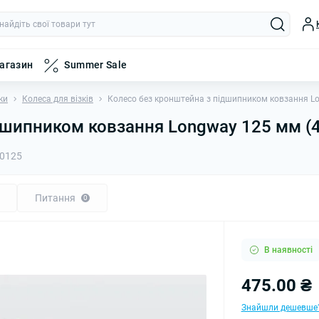
магазин
Summer Sale
ки
Колеса для візків
Колесо без кронштейна з підшипником ковзання Lo
дшипником ковзання Longway 125 мм (4
0125
Питання
0
В наявності
475.00 ₴
Знайшли дешевше