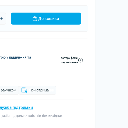
До кошика
ю у відділення та
за тарифами
перевізника
а рахунком
При отриманні
лужба підтримки
лужба підтримки клієнтів без вихідних