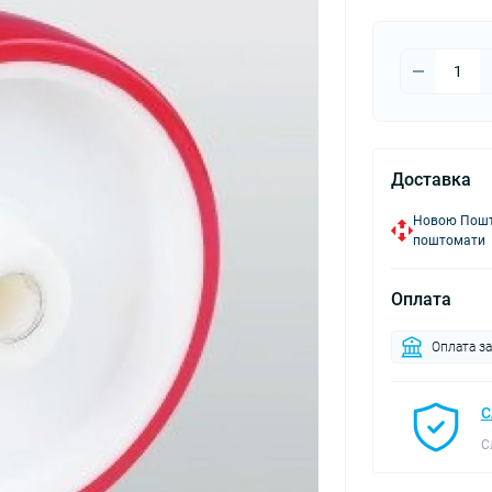
Доставка
Новою Пошто
поштомати
Оплата
Оплата з
С
С