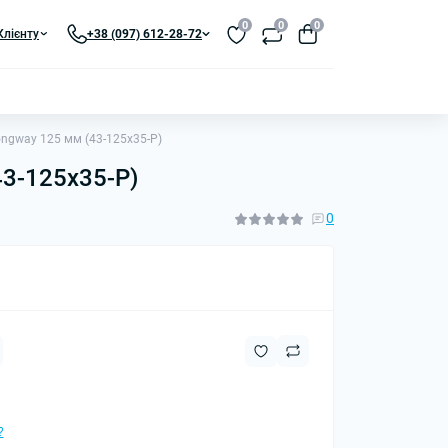
0
0
0
Клієнту
+38 (097) 612-28-72
ngway 125 мм (43-125х35-P)
3-125х35-P)
0
?