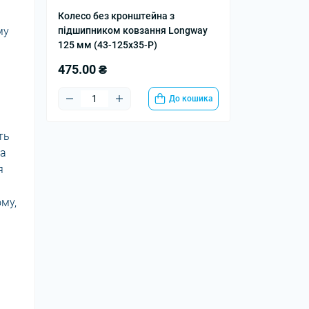
Колесо без кронштейна з
му
підшипником ковзання Longway
125 мм (43-125х35-P)
475.00 ₴
До кошика
ть
са
я
ому,