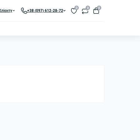
0
0
0
Клієнту
+38 (097) 612-28-72