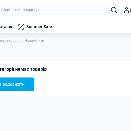
магазин
Summer Sale
 для тварин
Нашийники
тегорії немає товарів
Продовжити